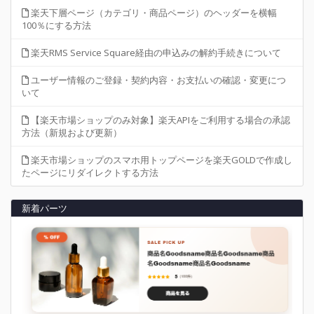
楽天下層ページ（カテゴリ・商品ページ）のヘッダーを横幅
100％にする方法
楽天RMS Service Square経由の申込みの解約手続きについて
ユーザー情報のご登録・契約内容・お支払いの確認・変更につ
いて
【楽天市場ショップのみ対象】楽天APIをご利用する場合の承認
方法（新規および更新）
楽天市場ショップのスマホ用トップページを楽天GOLDで作成し
たページにリダイレクトする方法
新着パーツ