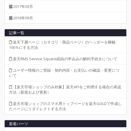
2017年03月
2016年09月
記事一覧
楽天下層ページ（カテゴリ・商品ページ）のヘッダーを横幅
100％にする方法
楽天RMS Service Square経由の申込みの解約手続きについて
ユーザー情報のご登録・契約内容・お支払いの確認・変更につ
いて
【楽天市場ショップのみ対象】楽天APIをご利用する場合の承認
方法（新規および更新）
楽天市場ショップのスマホ用トップページを楽天GOLDで作成し
たページにリダイレクトする方法
新着パーツ