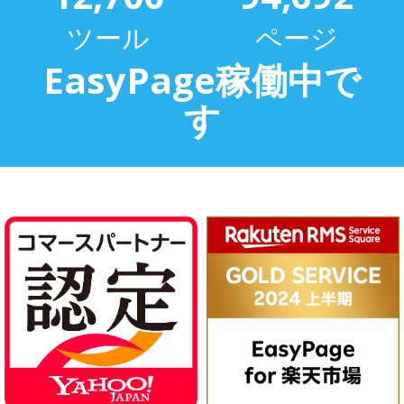
ツール
ページ
EasyPage稼働中で
す