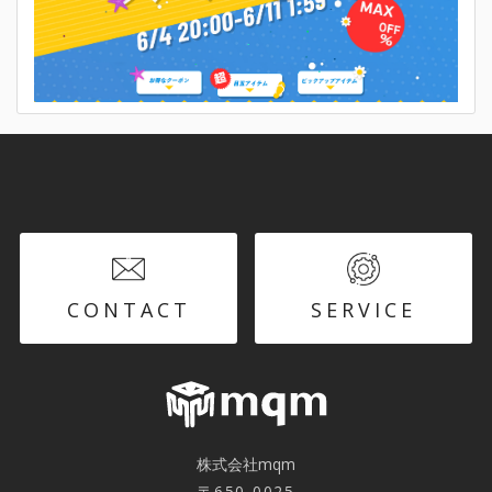
CONTACT
SERVICE
株式会社mqm
〒650-0025