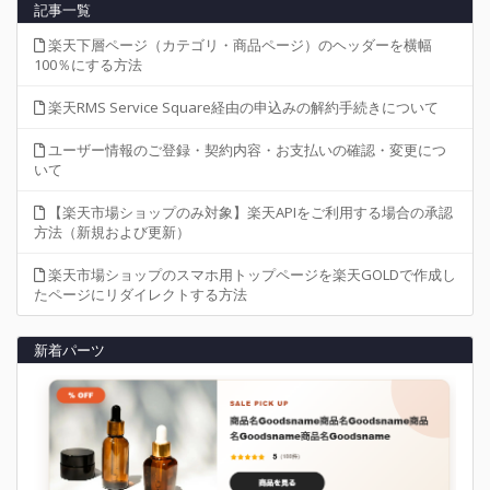
記事一覧
楽天下層ページ（カテゴリ・商品ページ）のヘッダーを横幅
100％にする方法
楽天RMS Service Square経由の申込みの解約手続きについて
ユーザー情報のご登録・契約内容・お支払いの確認・変更につ
いて
【楽天市場ショップのみ対象】楽天APIをご利用する場合の承認
方法（新規および更新）
楽天市場ショップのスマホ用トップページを楽天GOLDで作成し
たページにリダイレクトする方法
新着パーツ