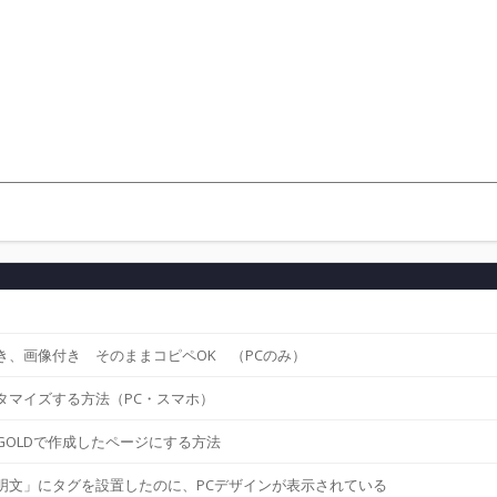
、画像付き そのままコピペOK （PCのみ）
タマイズする方法（PC・スマホ）
OLDで作成したページにする方法
明文」にタグを設置したのに、PCデザインが表示されている