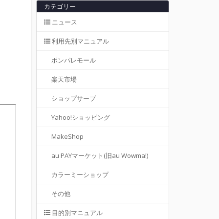
カテゴリー
ニュース
利用先別マニュアル
ポンパレモール
楽天市場
ショップサーブ
Yahoo!ショッピング
MakeShop
au PAYマーケット(旧au Wowma!)
カラーミーショップ
その他
目的別マニュアル