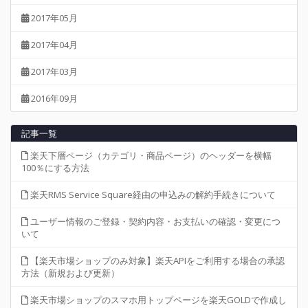
2017年05月
2017年04月
2017年03月
2016年09月
記事一覧
楽天下層ページ（カテゴリ・商品ページ）のヘッダーを横幅
100％にする方法
楽天RMS Service Square経由の申込みの解約手続きについて
ユーザー情報のご登録・契約内容・お支払いの確認・変更につ
いて
【楽天市場ショップのみ対象】楽天APIをご利用する場合の承認
方法（新規および更新）
楽天市場ショップのスマホ用トップページを楽天GOLDで作成し