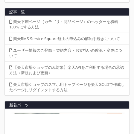
記事一覧
楽天下層ページ（カテゴリ・商品ページ）のヘッダーを横幅
100％にする方法
楽天RMS Service Square経由の申込みの解約手続きについて
ユーザー情報のご登録・契約内容・お支払いの確認・変更につ
いて
【楽天市場ショップのみ対象】楽天APIをご利用する場合の承認
方法（新規および更新）
楽天市場ショップのスマホ用トップページを楽天GOLDで作成し
たページにリダイレクトする方法
新着パーツ