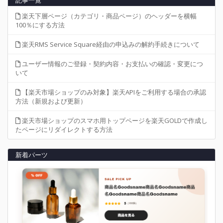
楽天下層ページ（カテゴリ・商品ページ）のヘッダーを横幅
100％にする方法
楽天RMS Service Square経由の申込みの解約手続きについて
ユーザー情報のご登録・契約内容・お支払いの確認・変更につ
いて
【楽天市場ショップのみ対象】楽天APIをご利用する場合の承認
方法（新規および更新）
楽天市場ショップのスマホ用トップページを楽天GOLDで作成し
たページにリダイレクトする方法
新着パーツ