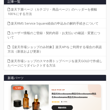
記事一覧
楽天下層ページ（カテゴリ・商品ページ）のヘッダーを横幅
100％にする方法
楽天RMS Service Square経由の申込みの解約手続きについて
ユーザー情報のご登録・契約内容・お支払いの確認・変更につ
いて
【楽天市場ショップのみ対象】楽天APIをご利用する場合の承認
方法（新規および更新）
楽天市場ショップのスマホ用トップページを楽天GOLDで作成し
たページにリダイレクトする方法
新着パーツ