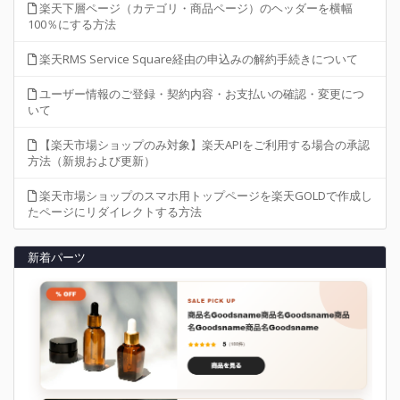
楽天下層ページ（カテゴリ・商品ページ）のヘッダーを横幅
100％にする方法
楽天RMS Service Square経由の申込みの解約手続きについて
ユーザー情報のご登録・契約内容・お支払いの確認・変更につ
いて
【楽天市場ショップのみ対象】楽天APIをご利用する場合の承認
方法（新規および更新）
楽天市場ショップのスマホ用トップページを楽天GOLDで作成し
たページにリダイレクトする方法
新着パーツ