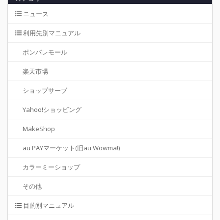
ニュース
利用先別マニュアル
ポンパレモール
楽天市場
ショップサーブ
Yahoo!ショッピング
MakeShop
au PAYマーケット(旧au Wowma!)
カラーミーショップ
その他
目的別マニュアル