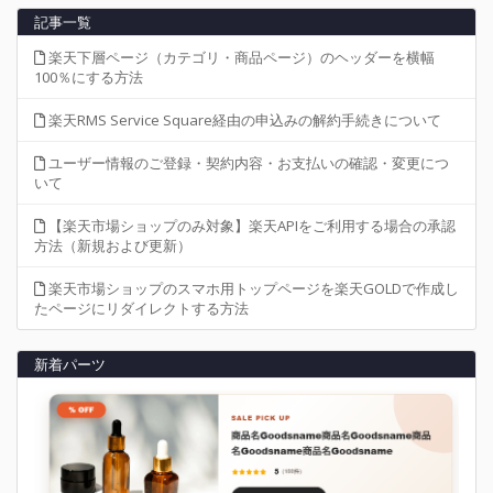
記事一覧
楽天下層ページ（カテゴリ・商品ページ）のヘッダーを横幅
100％にする方法
楽天RMS Service Square経由の申込みの解約手続きについて
ユーザー情報のご登録・契約内容・お支払いの確認・変更につ
いて
【楽天市場ショップのみ対象】楽天APIをご利用する場合の承認
方法（新規および更新）
楽天市場ショップのスマホ用トップページを楽天GOLDで作成し
たページにリダイレクトする方法
新着パーツ