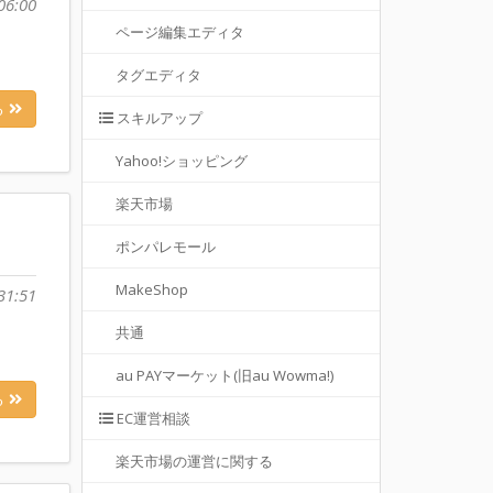
06:00
ページ編集エディタ
タグエディタ
る
スキルアップ
Yahoo!ショッピング
楽天市場
ポンパレモール
MakeShop
31:51
共通
au PAYマーケット(旧au Wowma!)
る
EC運営相談
楽天市場の運営に関する