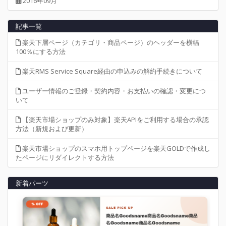
2016年09月
記事一覧
楽天下層ページ（カテゴリ・商品ページ）のヘッダーを横幅
100％にする方法
楽天RMS Service Square経由の申込みの解約手続きについて
ユーザー情報のご登録・契約内容・お支払いの確認・変更につ
いて
【楽天市場ショップのみ対象】楽天APIをご利用する場合の承認
方法（新規および更新）
楽天市場ショップのスマホ用トップページを楽天GOLDで作成し
たページにリダイレクトする方法
新着パーツ