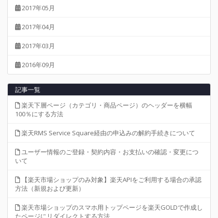
2017年05月
2017年04月
2017年03月
2016年09月
記事一覧
楽天下層ページ（カテゴリ・商品ページ）のヘッダーを横幅
100％にする方法
楽天RMS Service Square経由の申込みの解約手続きについて
ユーザー情報のご登録・契約内容・お支払いの確認・変更につ
いて
【楽天市場ショップのみ対象】楽天APIをご利用する場合の承認
方法（新規および更新）
楽天市場ショップのスマホ用トップページを楽天GOLDで作成し
たページにリダイレクトする方法